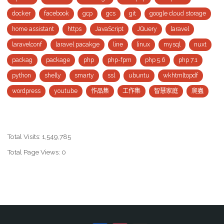
docker
facebook
gcp
gcs
git
google cloud storage
#41
home assistant
https
JavaScript
JQuery
laravel
–
laravelconf
laravel pacakge
line
linux
mysql
nuxt
人
packag
package
php
php-fpm
php 5.6
php 7.1
生
python
shelly
smarty
ssl
ubuntu
wkhtmltopdf
wordpress
youtube
作品集
工作集
智慧家庭
爬蟲
不
能
重
Total Visits:
1,549,785
Total Page Views:
0
來，
但
Git
可