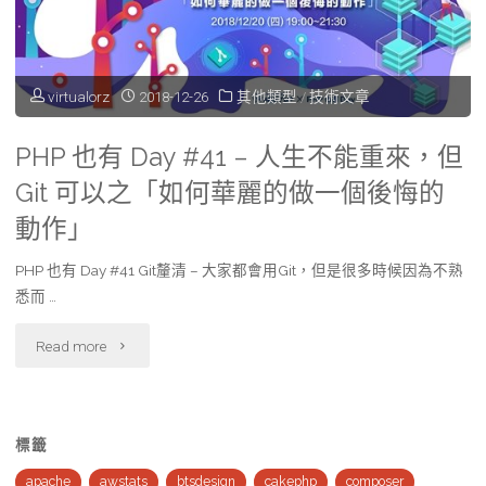
virtualorz
2018-12-26
其他類型
/
技術文章
PHP 也有 Day #41 – 人生不能重來，但
Git 可以之「如何華麗的做一個後悔的
動作」
PHP 也有 Day #41 Git釐清 – 大家都會用Git，但是很多時候因為不熟
悉而 …
"PHP
Read more
也
有
標籤
Day
apache
awstats
btsdesign
cakephp
composer