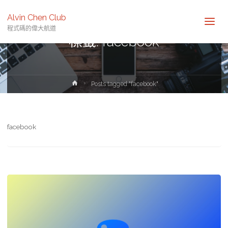
Alvin Chen Club
程式碼的偉大航道
標籤:
facebook
Home
Posts tagged "facebook"
facebook