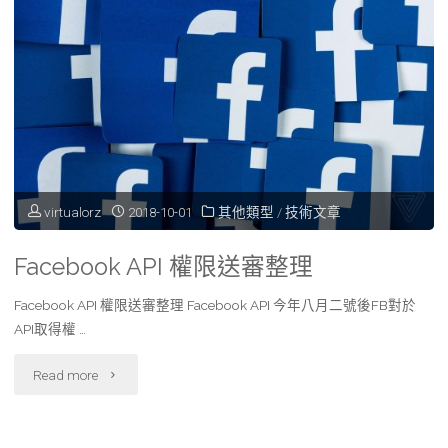
簡
易
案
例
說
virtualorz
2018-10-01
其他類型
/
技術文章
明"
Facebook API 權限送審整理
Facebook API 權限送審整理 Facebook API 今年八月二號後FB對於
API取得權 …
"Facebook
Read more
API