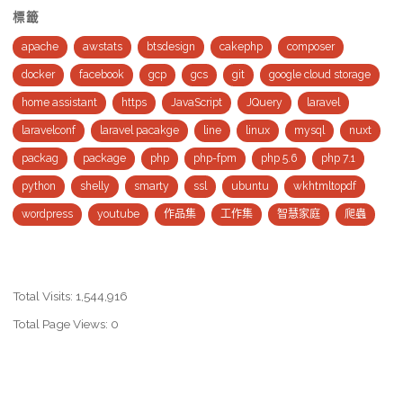
權
標籤
限
apache
awstats
btsdesign
cakephp
composer
docker
facebook
gcp
gcs
git
google cloud storage
送
home assistant
https
JavaScript
JQuery
laravel
審
laravelconf
laravel pacakge
line
linux
mysql
nuxt
整
packag
package
php
php-fpm
php 5.6
php 7.1
理"
python
shelly
smarty
ssl
ubuntu
wkhtmltopdf
wordpress
youtube
作品集
工作集
智慧家庭
爬蟲
Total Visits:
1,544,916
Total Page Views:
0