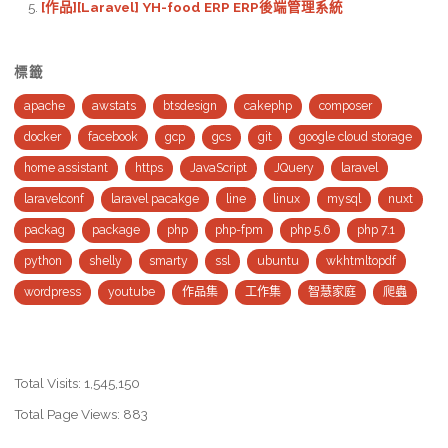
[作品][Laravel] YH-food ERP ERP後端管理系統
o
k
標籤
apache
awstats
btsdesign
cakephp
composer
docker
facebook
gcp
gcs
git
google cloud storage
home assistant
https
JavaScript
JQuery
laravel
laravelconf
laravel pacakge
line
linux
mysql
nuxt
packag
package
php
php-fpm
php 5.6
php 7.1
python
shelly
smarty
ssl
ubuntu
wkhtmltopdf
wordpress
youtube
作品集
工作集
智慧家庭
爬蟲
Total Visits:
1,545,150
Total Page Views:
883