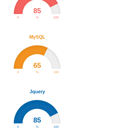
85
0
%
100
MySQL
65
0
%
100
Jquery
85
0
%
100