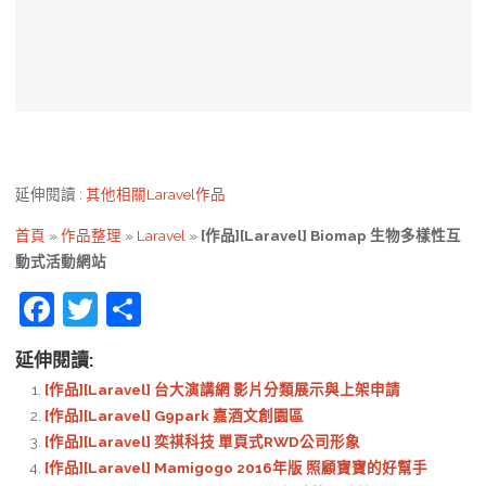
延伸閱讀 :
其他相關Laravel作品
首頁
»
作品整理
»
Laravel
»
[作品][Laravel] Biomap 生物多樣性互
動式活動網站
F
T
S
a
w
h
延伸閱讀:
c
itt
ar
[作品][Laravel] 台大演講網 影片分類展示與上架申請
e
er
e
[作品][Laravel] G9park 嘉酒文創園區
b
[作品][Laravel] 奕祺科技 單頁式RWD公司形象
[作品][Laravel] Mamigogo 2016年版 照顧寶寶的好幫手
o