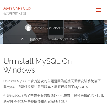
技術文章
架站
Alvin Chen Club
程式碼的偉大航道
Uninstall MySQL On Windows
Posted by
virtualorz
on
2018-10-04
Home
技術文章
Uninstall MySQL On Windows
Uninstall MySQL On
Windows
Uninstall MySQL ? 會有這次的主題是因為前幾天重新安裝系統後下
載MySQL的時候沒有注意到版本，原來已經到了MySQL 8
但是MySQL 8除了帶來更好的效能外，也帶來了很多未知的坑，因此
決定將MySQL完整移除後重新安裝MySQL 5