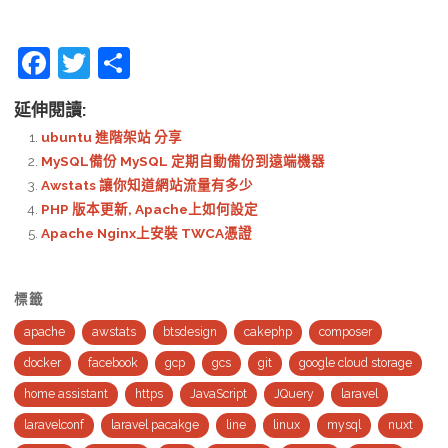
F
T
S
a
w
h
延伸閱讀:
c
itt
ar
ubuntu 進階架站 分享
e
er
e
MySQL備份 MySQL 定期自動備份到遠端機器
b
Awstats 讓你知道網站流量有多少
PHP 版本更新, Apache上如何設定
o
Apache Nginx上安裝 TWCA憑證
o
k
標籤
apache
awstats
btsdesign
cakephp
composer
docker
facebook
gcp
gcs
git
google cloud storage
home assistant
https
JavaScript
JQuery
laravel
laravelconf
laravel pacakge
line
linux
mysql
nuxt