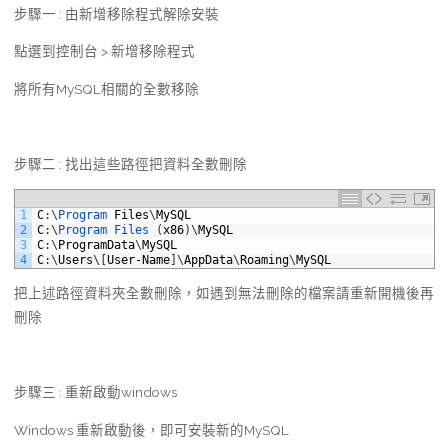
步驟一 : 由新增移除程式解除安裝
點選到控制台 > 新增移除程式
將所有MySQL相關的全數移除
步驟二 : 找出這些路徑把資料全數刪除
1
C
:
\
Program 
Files
\
MySQL
2
C
:
\
Program 
Files
(
x86
)
\
MySQL
3
C
:
\
ProgramData
\
MySQL
4
C
:
\
Users
\
[
User
-
Name
]
\
AppData
\
Roaming
\
MySQL
把上述路徑資料夾全數刪除，如遇到無法刪除的檔案請重新開機後再
刪除
步驟三 : 重新啟動windows
Windows 重新啟動後，即可安裝新的MySQL