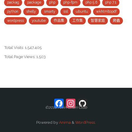
packag
package
php
php-fpm
php 5.6
php 7.1
python
shelly
smarty
ssl
ubuntu
wkhtmltopdf
wordpress
youtube
作品集
工作集
智慧家庭
爬蟲
Total Visits:
1,547,405
Total Page Views:
1,503
Facebook
Instagram
GitHub
©2018 Alvin Chen Club
Powered by
Anima
&
WordPress.