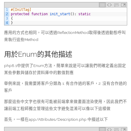
1
#[InitTag]
2
protected
function
init_start
(
)
:
static
3
{
4
}
應用的方式也相同，可以透過ReflectionMethod取得後透過動態呼叫
來執行這些Method
用於Enum的其他描述
php8.1中提供了Enum方法，簡單來說是可以讓我們明確定義出固定
某些參數與儲存於資料庫中的數值對應
舉例來說，我需要將客戶分類為 1: 有合作過的客戶，2: 沒有合作過的
客戶
那麼這些中文字也很有可能被前端拿來做畫面渲染使用，因此我們不
讓前端工程師獨立管理這些文字避免混淆可以像以下這樣做
首先，一樣在app/Attributes/Description.php 中描述以下