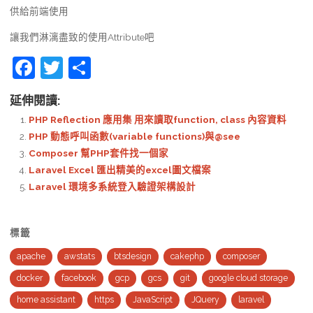
供給前端使用
讓我們淋漓盡致的使用Attribute吧
F
T
S
a
w
h
延伸閱讀:
c
itt
ar
PHP Reflection 應用集 用來讀取function, class 內容資料
e
er
e
PHP 動態呼叫函數(variable functions)與@see
b
Composer 幫PHP套件找一個家
Laravel Excel 匯出精美的excel圖文檔案
o
Laravel 環境多系統登入驗證架構設計
o
k
標籤
apache
awstats
btsdesign
cakephp
composer
docker
facebook
gcp
gcs
git
google cloud storage
home assistant
https
JavaScript
JQuery
laravel