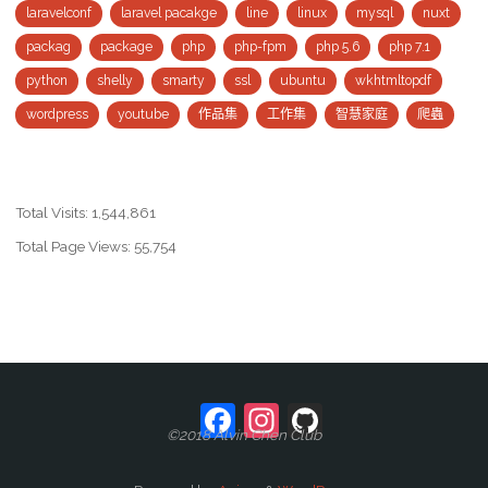
laravelconf
laravel pacakge
line
linux
mysql
nuxt
packag
package
php
php-fpm
php 5.6
php 7.1
python
shelly
smarty
ssl
ubuntu
wkhtmltopdf
wordpress
youtube
作品集
工作集
智慧家庭
爬蟲
Total Visits:
1,544,861
Total Page Views:
55,754
Facebook
Instagram
GitHub
©2018 Alvin Chen Club