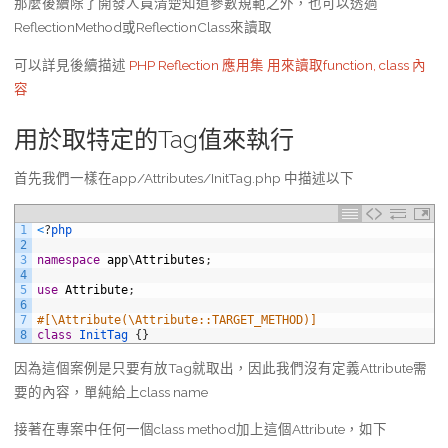
那麼後續除了開發人員清楚知道參數規範之外，也可以透過
ReflectionMethod或ReflectionClass來讀取
可以詳見後續描述
PHP Reflection 應用集 用來讀取function, class 內
容
用於取特定的Tag值來執行
首先我們一樣在app/Attributes/InitTag.php 中描述以下
1
<
?
php
2
3
namespace
app
\
Attributes
;
4
5
use
Attribute
;
6
7
#[\Attribute(\Attribute::TARGET_METHOD)]
8
class
InitTag
{
}
因為這個案例是只要有放Tag就取出，因此我們沒有定義Attribute需
要的內容，單純給上class name
接著在專案中任何一個class method加上這個Attribute，如下