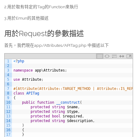
2.用於取有特定的Tag的Function來執行
3.用於Emun的其他描述
用於Request的參數描述
首先，我們現在app/Attributes/APITag.php 中描述以下
1
<
?
php
2
3
namespace
app
\
Attributes
;
4
5
use
Attribute
;
6
7
#[Attribute(Attribute::TARGET_METHOD | Attribute::IS_REPE
8
class
APITag
9
{
10
public
function
__construct
(
11
protected
string
$
name
,
12
protected
string
$
type
,
13
protected
bool
$
required
,
14
protected
string
$
description
,
15
)
16
{
17
}