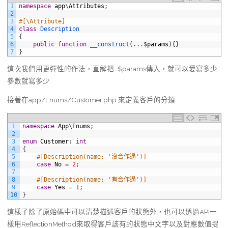
1
namespace
app
\
Attributes
;
2
3
#[\Attribute]
4
class
Description
5
{
6
public
function
__construct
(
.
.
.
$
params
)
{
}
7
}
這次我們用更彈性的作法，直解把…$params傳入，就可以愛寫多少
參數就寫多少
接著在app/Enums/Customer.php 來定義客戶的分類
1
namespace
App
\
Enums
;
2
3
enum
Customer
:
int
4
{
5
#[Description(name: '沒合作過')]
6
case
No
=
2
;
7
8
#[Description(name: '有合作過')]
9
case
Yes
=
1
;
10
}
這樣子除了原始碼中可以清楚描述客戶的狀態外，也可以透過API一
樣用ReflectionMethod來取得客戶該有的狀態中文字以及對應數值提