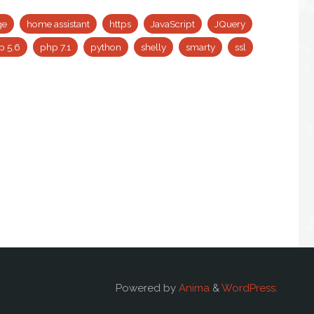
ge
home assistant
https
JavaScript
JQuery
p 5.6
php 7.1
python
shelly
smarty
ssl
Powered by
Anima
&
WordPress.