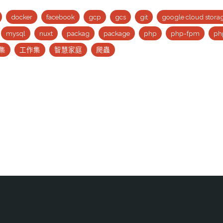
docker
facebook
gcp
gcs
git
google cloud stora
mysql
nuxt
packag
package
php
php-fpm
ph
集
工作集
智慧家庭
爬蟲
m
b