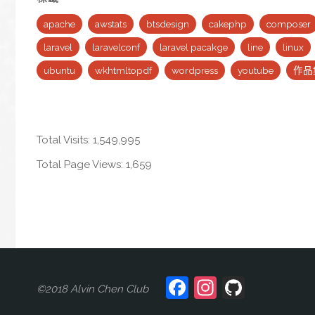
Packeage]
apache
awstats
btsdesign
cakephp
composer
laravel
laravelconf
laravel pacakge
line
linux
ScopeFilter
ubuntu
wkhtmltopdf
wordpress
youtube
作品
:
萬
Total Visits:
1,549,995
用
Total Page Views:
1,659
的
快
速
資
Facebook
Instagra
GitHu
©2018 Alvin Chen Club
料