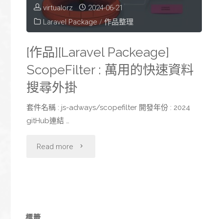
virtualorz
2024-06-21
速
Laravel Package
/
作品整理
開
[作品][Laravel Packeage]
發
ScopeFilter : 萬用的快速資料
套
搜尋外掛
件"
套件名稱 : js-adways/scopefilter 開發年份 : 2024
gitHub連結 …
"
Read more
[作
品]
[Laravel
標籤