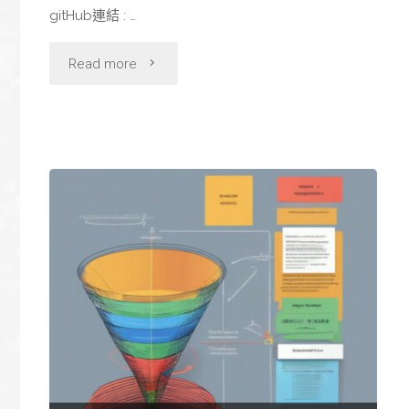
gitHub連結 : …
"
Read more
[作
品]
[Laravel
Packeage]
laravel-
sdk
:
快