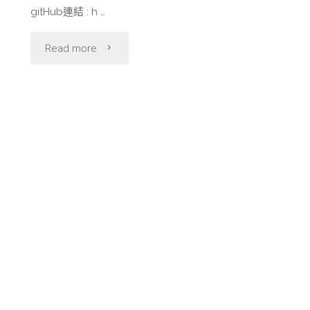
gitHub連結 : h …
"
Read more
[作
品]
[Laravel
Packeage]
data_api
:
跨
系