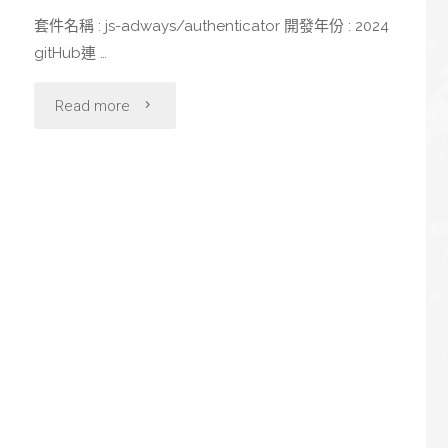
套件名稱 : js-adways/authenticator 開發年份 : 2024
gitHub連 …
"
Read more
[作
品]
[Laravel
Packeage]
authenticator
:
跨