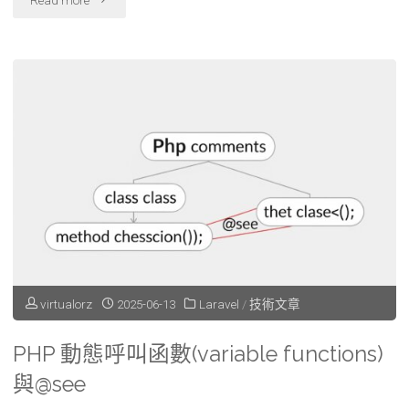
Read more
使
用
策
略
模
式
–
範
virtualorz
2025-06-13
Laravel
/
技術文章
例
PHP 動態呼叫函數(variable functions)
:
與@see
訊