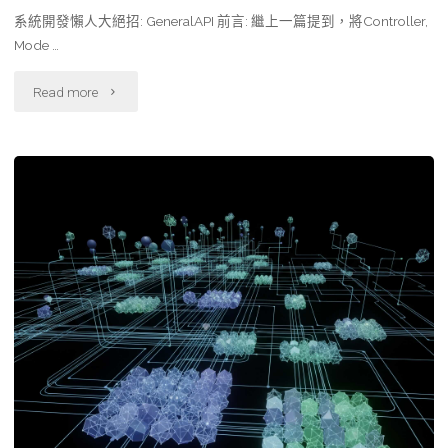
系統開發懶人大絕招: GeneralAPI 前言: 繼上一篇提到，將Controller,
Mode …
"系
Read more
統
開
發
懶
人
大
絕
招: