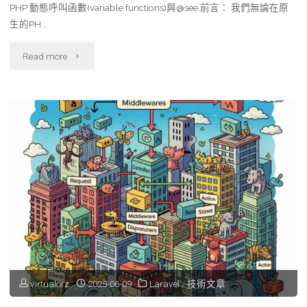
PHP 動態呼叫函數(variable functions)與@see 前言： 我們無論在原
息
生的PH …
寄
"PHP
Read more
送
動
執
態
行
呼
器"
叫
函
數
(variable
functions)
virtualorz
2025-06-09
Laravel
/
技術文章
與