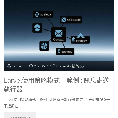
多
系
統
登
入
驗
virtualorz
2025-06-17
Laravel
/
技術文章
證
Larvel使用策略模式 – 範例 : 訊息寄送
架
執行器
構
Larvel使用策略模式 – 範例 : 訊息寄送執行器 前言: 今天想來記錄一
設
下近期在L …
計"
"Larvel