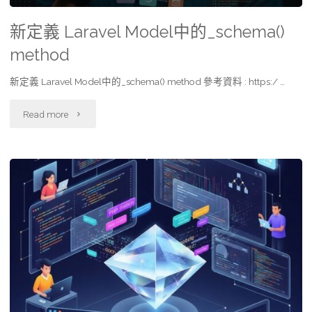
新定義 Laravel Model中的_schema()
method
新定義 Laravel Model中的_schema() method 參考資料 : https:/ …
"新
Read more
定
義
Laravel
Model
中
的
_schema()