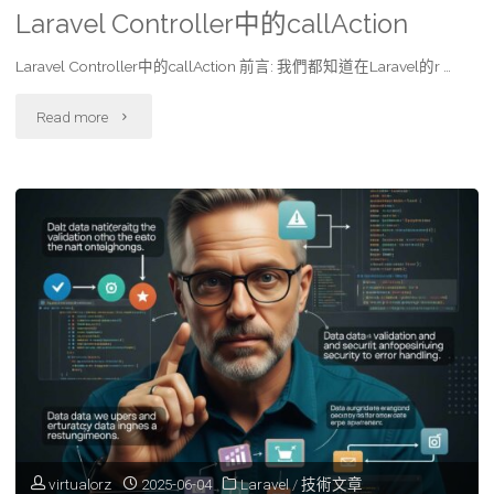
Laravel Controller中的callAction
@see"
Laravel Controller中的callAction 前言: 我們都知道在Laravel的r …
"Laravel
Read more
Controller
中
的
callAction"
virtualorz
2025-06-04
Laravel
/
技術文章