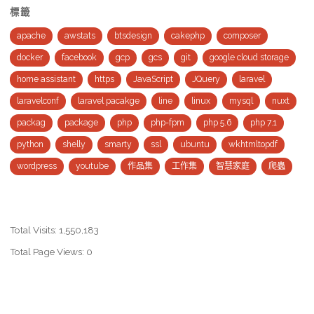
標籤
章
環
apache
awstats
btsdesign
cakephp
composer
境
導
docker
facebook
gcp
gcs
git
google cloud storage
應
home assistant
https
JavaScript
JQuery
laravel
覽
用
laravelconf
laravel pacakge
line
linux
mysql
nuxt
packag
package
php
php-fpm
php 5.6
php 7.1
集"
python
shelly
smarty
ssl
ubuntu
wkhtmltopdf
wordpress
youtube
作品集
工作集
智慧家庭
爬蟲
Total Visits:
1,550,183
Total Page Views:
0