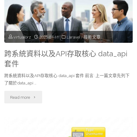
的
快
速
virtualorz
2025-07-11
Laravel
/
技術文章
開
跨系統資料以及API存取核心 data_api
發
套件
架
跨系統資料以及API存取核心 data_api 套件 前言: 上一篇文章先列下
構"
了關於data_api …
"跨
Read more
系
統
資