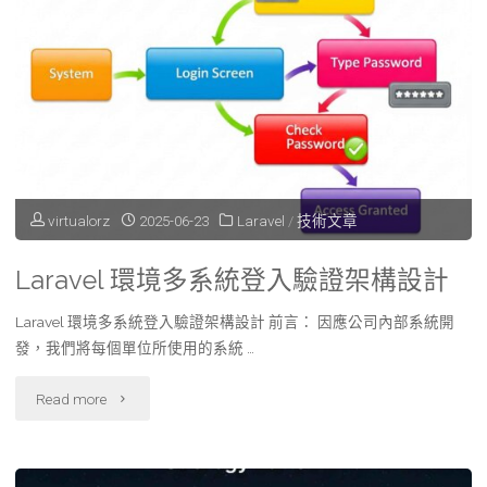
料
以
及
API
存
virtualorz
2025-06-23
Laravel
/
技術文章
取
Laravel 環境多系統登入驗證架構設計
核
Laravel 環境多系統登入驗證架構設計 前言： 因應公司內部系統開
心
發，我們將每個單位所使用的系統 …
data_api
"Laravel
Read more
套
環
件"
境