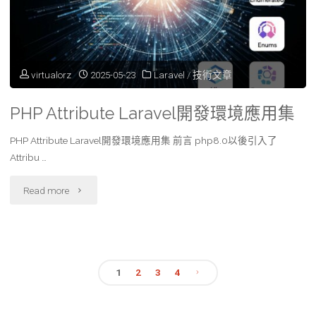
來
讀
取
virtualorz
2025-05-23
Laravel
/
技術文章
function,
PHP Attribute Laravel開發環境應用集
class
PHP Attribute Laravel開發環境應用集 前言 php8.0以後引入了
內
Attribu …
容
"PHP
Read more
資
Attribute
料"
Laravel
1
2
3
4
開
文
發