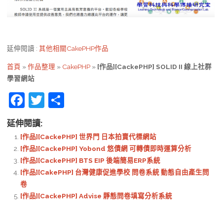
延伸閱讀 :
其他相關CakePHP作品
首頁
»
作品整理
»
CakePHP
»
[作品][CackePHP] SOLID II 線上社群
學習網站
F
T
S
a
w
h
延伸閱讀:
c
itt
ar
[作品][CackePHP] 世界門 日本拍賣代標網站
e
er
e
[作品][CackePHP] Yobond 悠債網 可轉債即時運算分析
b
[作品][CackePHP] BTS EIP 後端簡易ERP系統
[作品][CakePHP] 台灣健康促進學校 問卷系統 動態自由產生問
o
卷
o
[作品][CackePHP] Advise 靜態問卷填寫分析系統
k