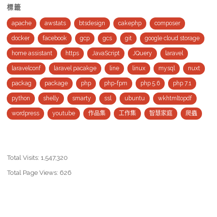
標籤
apache
awstats
btsdesign
cakephp
composer
docker
facebook
gcp
gcs
git
google cloud storage
home assistant
https
JavaScript
JQuery
laravel
laravelconf
laravel pacakge
line
linux
mysql
nuxt
packag
package
php
php-fpm
php 5.6
php 7.1
python
shelly
smarty
ssl
ubuntu
wkhtmltopdf
wordpress
youtube
作品集
工作集
智慧家庭
爬蟲
Total Visits:
1,547,320
Total Page Views:
626