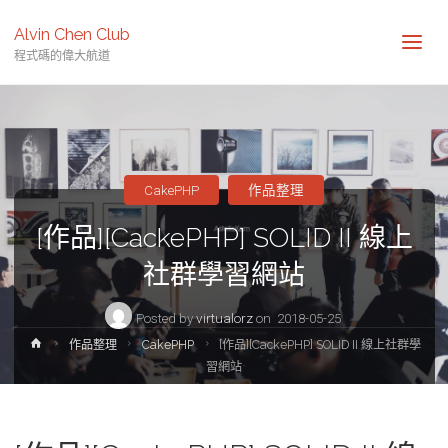
Alvin Chen Club
程式碼的偉大航道
CakePHP
作品整理
[作品][CackePHP] SOLID II 線上
社群學習網站
Posted by
virtualorz
on
2018-05-25
Home
作品整理
CakePHP
[作品][CackePHP] SOLID II 線上社群學
習網站